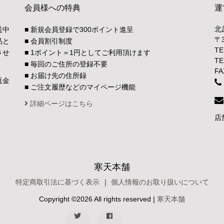
会員様への特典
運
北
送中
■ 新規会員登録で300ポイント進呈
〒
品と
■ 会員割引制度
TE
させ
■ 1ポイント＝1円としてご利用頂けます
TE
■ 毎回のご住所の登録不要
FA
■ お届け先の住所録
返金
■ ご注文履歴などのマイページ機能
。
詳細ページはこちら
店
寒天本舗
特定商取引法に基づく表示
｜
個人情報のお取り扱いについて
Copyright ©
2026 All rights reserved |
寒天本舗