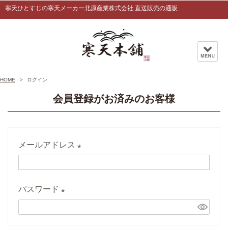
寒天ひとすじの寒天メーカー北原産業株式会社 直送販売の通販
HOME
ログイン
会員登録がお済みのお客様
メールアドレス
(
必
パスワード
須
)
(
必