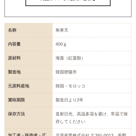
名称
角寒天
内容量
400ｇ
原材料
海藻（紅藻類）
製造地
韓国密陽市
元原料産地
韓国・モロッコ
賞味期限
製造日より2年
保存方法
直射日光、高温多湿を避け、常温で保
存してください
加工者・販売者・広
北原産業株式会社 〒391-0013 長野