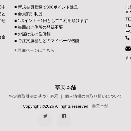
北
送中
■ 新規会員登録で300ポイント進呈
〒
品と
■ 会員割引制度
TE
させ
■ 1ポイント＝1円としてご利用頂けます
TE
■ 毎回のご住所の登録不要
FA
■ お届け先の住所録
返金
■ ご注文履歴などのマイページ機能
。
詳細ページはこちら
店
寒天本舗
特定商取引法に基づく表示
｜
個人情報のお取り扱いについて
Copyright ©
2026 All rights reserved |
寒天本舗