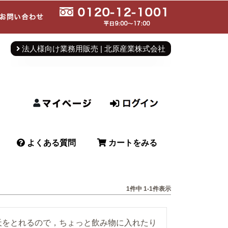
法人様向け業務用販売 | 北原産業株式会社
よくある質問
カートをみる
1
件中
1
-
1
件表示
天をとれるので，ちょっと飲み物に入れたり