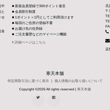
北
送中
■ 新規会員登録で300ポイント進呈
〒
品と
■ 会員割引制度
TE
させ
■ 1ポイント＝1円としてご利用頂けます
TE
■ 毎回のご住所の登録不要
FA
■ お届け先の住所録
返金
■ ご注文履歴などのマイページ機能
。
詳細ページはこちら
店
寒天本舗
特定商取引法に基づく表示
｜
個人情報のお取り扱いについて
Copyright ©
2026 All rights reserved |
寒天本舗