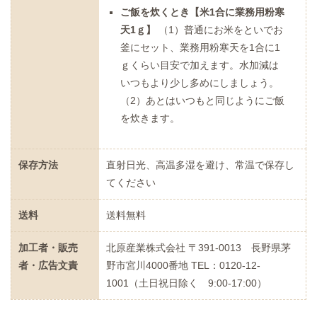
ご飯を炊くとき【米1合に業務用粉寒
天1ｇ】
（1）普通にお米をといでお
釜にセット、業務用粉寒天を1合に1
ｇくらい目安で加えます。水加減は
いつもより少し多めにしましょう。
（2）あとはいつもと同じようにご飯
を炊きます。
保存方法
直射日光、高温多湿を避け、常温で保存し
てください
送料
送料無料
加工者・販売
北原産業株式会社 〒391-0013 長野県茅
者・広告文責
野市宮川4000番地 TEL：0120-12-
1001（土日祝日除く 9:00-17:00）