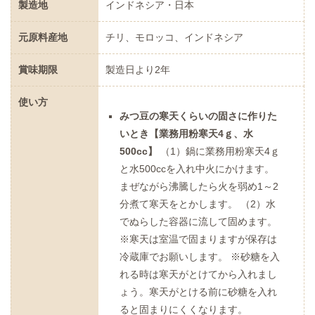
製造地
インドネシア・日本
元原料産地
チリ、モロッコ、インドネシア
賞味期限
製造日より2年
使い方
みつ豆の寒天くらいの固さに作りた
いとき【業務用粉寒天4ｇ、水
500cc】
（1）鍋に業務用粉寒天4ｇ
と水500ccを入れ中火にかけます。
まぜながら沸騰したら火を弱め1～2
分煮て寒天をとかします。 （2）水
でぬらした容器に流して固めます。
※寒天は室温で固まりますが保存は
冷蔵庫でお願いします。 ※砂糖を入
れる時は寒天がとけてから入れまし
ょう。寒天がとける前に砂糖を入れ
ると固まりにくくなります。