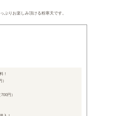
たっぷりお楽しみ頂ける粉寒天です。
無料！
円）
700円）
購入！