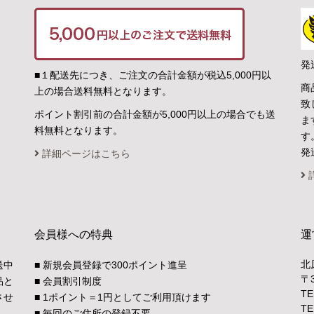
発
■１配送先につき、ご注文の合計金額が税込5,000円以
商
上の場合送料無料となります。
致
ポイント割引前の合計金額が5,000円以上の場合でも送
ま
料無料となります。
す
発
詳細ページはこちら
会員様への特典
運
北
送中
■ 新規会員登録で300ポイント進呈
〒
品と
■ 会員割引制度
TE
させ
■ 1ポイント＝1円としてご利用頂けます
TE
■ 毎回のご住所の登録不要