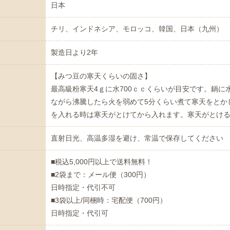
日本
チリ、インドネシア、モロッコ、韓国、日本（九州）
製造日より2年
【みつ豆の寒天くらいの固さ】
最高級粉寒天4ｇに水700ｃｃくらいが目安です。鍋に水
ながら沸騰したら火を弱めて5分くらい煮て寒天をとか
を入れる時は寒天がとけてから入れます。寒天がとけ
直射日光、高温多湿を避け、常温で保存してください
■税込5,000円以上で送料無料！
■2袋まで：メール便（300円）
日時指定・代引不可
■3袋以上/同梱時：宅配便（700円）
日時指定・代引可