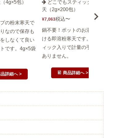
（4g×5包）
どこでもスティック粉寒
特級棒寒天
天（2g×200包）
税込
〜
¥
434
税込
〜
¥
7,063
プの粉末寒天で
和菓子職人も
鍋不要！ポットのお湯で溶
りなので保存も
品質の棒寒天
ける即溶粉寒天です。ステ
をしなくて良い
（角寒天）で
ィック入りで計量の手間が
トです。4g×5袋
は一味違いま
ありません。
商品
商品詳細へ >
品詳細へ >