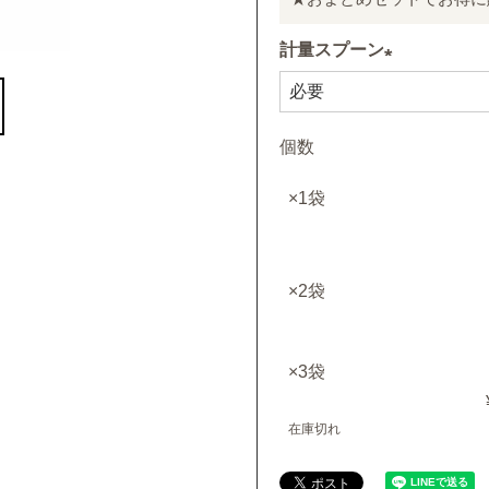
計量スプーン
(
必
個数
須
)
×1袋
×2袋
×3袋
在庫切れ