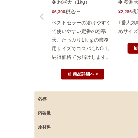
粉寒天（1kg）
粉寒天
税込
〜
税
¥
6,300
¥
2,286
ベストセラーの溶けやすく
1番人気
て使いやすい定番の粉寒
めサイズ3
天。たっぷり1ｋｇの業務
用サイズでコスパもNO.1。
納得価格でお届けします。
商品詳細へ >
名称
内容量
原材料