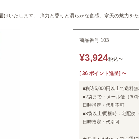
お届けいたします。 弾力と香りと滑らかな食感。寒天の魅力を
商品番号
103
¥
3,924
税込
〜
[
36
ポイント進呈]
〜
■税込5,000円以上で送料
■2袋まで：メール便（300
日時指定・代引不可
■3袋以上/同梱時：宅配便（
日時指定・代引可
★おまとめセットでお得に