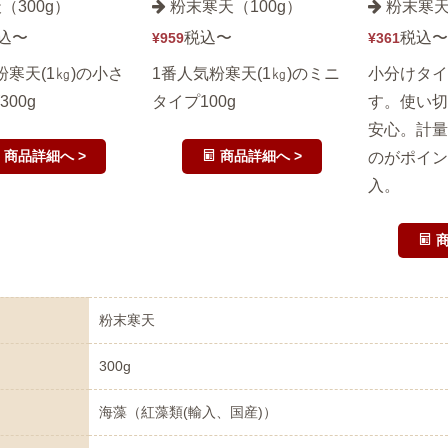
（300g）
粉末寒天（100g）
粉末寒天
込
〜
税込
〜
税込
〜
¥
959
¥
361
粉寒天(1㎏)の小さ
1番人気粉寒天(1㎏)のミニ
小分けタイ
00g
タイプ100g
す。使い切
安心。計量
商品詳細へ >
商品詳細へ >
のがポイン
入。
商
粉末寒天
300g
海藻（紅藻類(輸入、国産)）