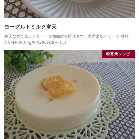
ヨーグルトミルク寒天
寒天なので低カロリー！食物繊維も摂れます。大満足なデザート 材料
4人分粉寒天4g牛乳300ccヨー […]
粉寒天レシピ