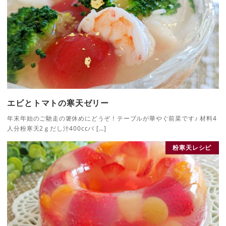
エビとトマトの寒天ゼリー
年末年始のご馳走の箸休めにどうぞ！テーブルが華やぐ前菜です♪ 材料4
人分粉寒天2ｇだし汁400ccバ […]
粉寒天レシピ