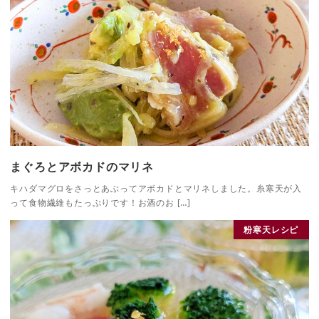
まぐろとアボカドのマリネ
キハダマグロをさっとあぶってアボカドとマリネしました。糸寒天が入
って食物繊維もたっぷりです！お酒のお […]
粉寒天レシピ