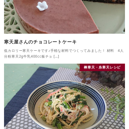
寒天屋さんのチョコレートケーキ
低カロリー寒天ケーキです♪手軽な材料でつくってみました！ 材料 4人
分粉寒天2g牛乳400cc板チョ […]
棒寒天・糸寒天レシピ