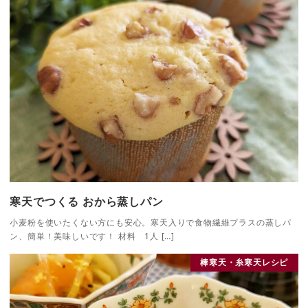
寒天でつくる おから蒸しパン
小麦粉を使いたくない方にも安心。寒天入りで食物繊維プラスの蒸しパ
ン、簡単！美味しいです！ 材料 1人 […]
棒寒天・糸寒天レシピ