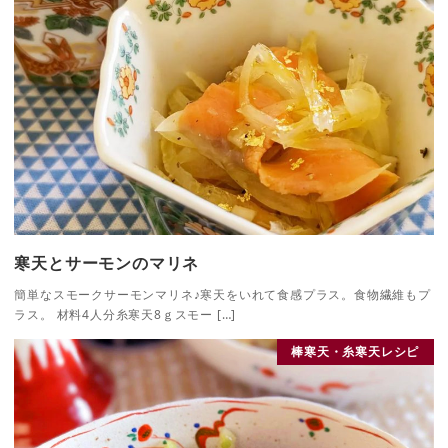
寒天とサーモンのマリネ
簡単なスモークサーモンマリネ♪寒天をいれて食感プラス。食物繊維もプ
ラス。 材料4人分糸寒天8ｇスモー […]
棒寒天・糸寒天レシピ