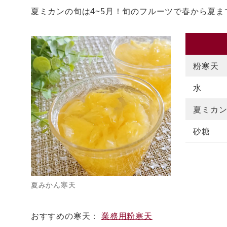
夏ミカンの旬は4~5月！旬のフルーツで春から夏
粉寒天
水
夏ミカ
砂糖
夏みかん寒天
おすすめの寒天：
業務用粉寒天