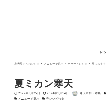
レ
寒天屋さんのレシピ
メニューで選ぶ
デザートレシピ
夏におすす
夏ミカン寒天
著者
投稿日
更新日
2022年3月25日
2024年1月14日
寒天本舗・本店
カテゴリー
カテゴリー
メニューで選ぶ
春レシピ特集