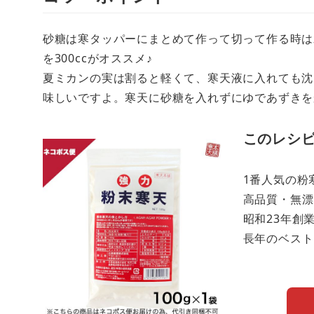
砂糖は寒タッパーにまとめて作って切って作る時は水
を300ccがオススメ♪
夏ミカンの実は割ると軽くて、寒天液に入れても沈
味しいですよ。寒天に砂糖を入れずにゆであずきを
このレシ
1番人気の粉
高品質・無漂
昭和23年創
長年のベスト